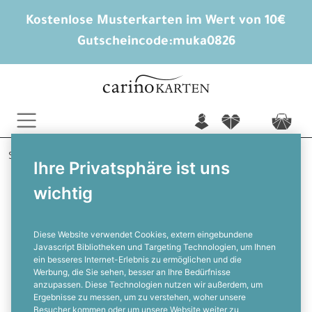
Kostenlose Musterkarten im Wert von 10€
Gutscheincode:
muka0826
n
f
c
Startseite
Hochzeitsextras
Adressaufkleber
Ihre Privatsphäre ist uns
Brianna und Hauke
wichtig
Absenderaufkleber zur Hochzeit im
maritimen Design in Rosa
Diese Website verwendet Cookies, extern eingebundene
Javascript Bibliotheken und Targeting Technologien, um Ihnen
ein besseres Internet-Erlebnis zu ermöglichen und die
F
Werbung, die Sie sehen, besser an Ihre Bedürfnisse
anzupassen. Diese Technologien nutzen wir außerdem, um
Ergebnisse zu messen, um zu verstehen, woher unsere
Besucher kommen oder um unsere Website weiter zu