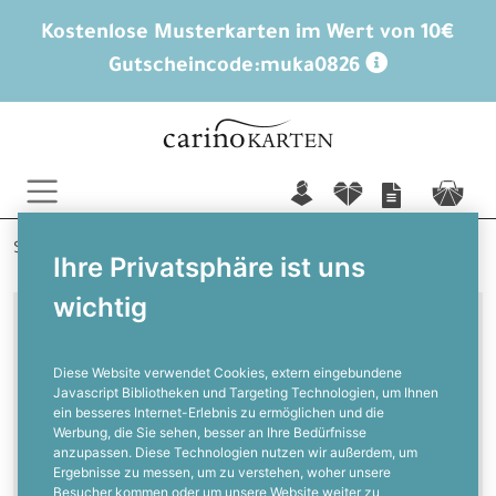
Kostenlose Musterkarten im Wert von 10€
Gutscheincode:
muka0826
n
f
c
Startseite
Weitere Anlässe
Briefumschläge
Ihre Privatsphäre ist uns
wichtig
Briefumschläge
Diese Website verwendet Cookies, extern eingebundene
Die passenden
Javascript Bibliotheken und Targeting Technologien, um Ihnen
ein besseres Internet-Erlebnis zu ermöglichen und die
Briefumschläge für Eure
Werbung, die Sie sehen, besser an Ihre Bedürfnisse
anzupassen. Diese Technologien nutzen wir außerdem, um
Karten
Ergebnisse zu messen, um zu verstehen, woher unsere
Besucher kommen oder um unsere Website weiter zu