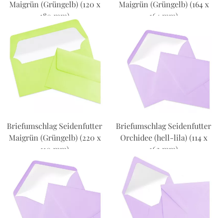
Maigrün (Grüngelb) (120 x
Maigrün (Grüngelb) (164 x
180 mm)
164 mm)
Briefumschlag Seidenfutter
Briefumschlag Seidenfutter
Maigrün (Grüngelb) (220 x
Orchidee (hell-lila) (114 x
110 mm)
162 mm)