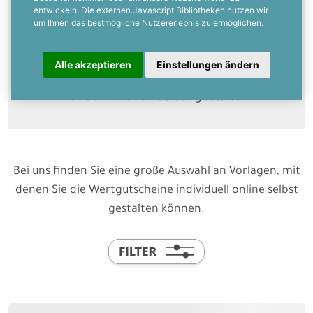
entwickeln. Die externen Javascript Bibliotheken nutzen wir
um Ihnen das bestmögliche Nutzererlebnis zu ermöglichen.
Bieten Sie Ihren Kunden hochwertige und
individuelle Geschenkgutscheine für Ihr
Nagelstudio an. Mit unseren Online
Alle akzeptieren
Einstellungen ändern
Vorlagen können Sie diese im
Handumdrehen selbst gestalten.
Bei uns finden Sie eine große Auswahl an Vorlagen, mit
denen Sie die Wertgutscheine individuell online selbst
gestalten können.