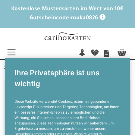
Kostenlose Musterkarten im Wert von 10€
Gutscheincode:
muka0826
n
f
c
Startseite
Weitere Anlässe
Gutscheine Firmen
Ihre Privatsphäre ist uns
wichtig
Für gepflegte Hände & perfekte
Nägel
Diese Website verwendet Cookies, extern eingebundene
Javascript Bibliotheken und Targeting Technologien, um Ihnen
ein besseres Internet-Erlebnis zu ermöglichen und die
Geschenkgutscheine für
Werbung, die Sie sehen, besser an Ihre Bedürfnisse
Nagelstudios
anzupassen. Diese Technologien nutzen wir außerdem, um
Ergebnisse zu messen, um zu verstehen, woher unsere
Besucher kommen oder um unsere Website weiter zu