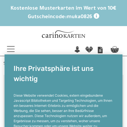
Kostenlose Musterkarten im Wert von 10€
Gutscheincode:
muka0826
n
f
c
Startseite
Geburtstagskarten
Ihre Privatsphäre ist uns
Einladungskarten Geburtstag
wichtig
Moderne Geburtstagseinladungen
Diese Website verwendet Cookies, extern eingebundene
Javascript Bibliotheken und Targeting Technologien, um Ihnen
Moderne
ein besseres Internet-Erlebnis zu ermöglichen und die
Werbung, die Sie sehen, besser an Ihre Bedürfnisse
Geburtstagseinladungen
anzupassen. Diese Technologien nutzen wir außerdem, um
Ergebnisse zu messen, um zu verstehen, woher unsere
Besucher kommen oder um unsere Website weiter zu