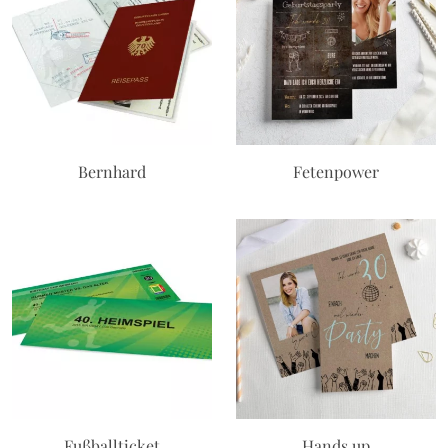
Bernhard
Fetenpower
Fußballticket
Hands up