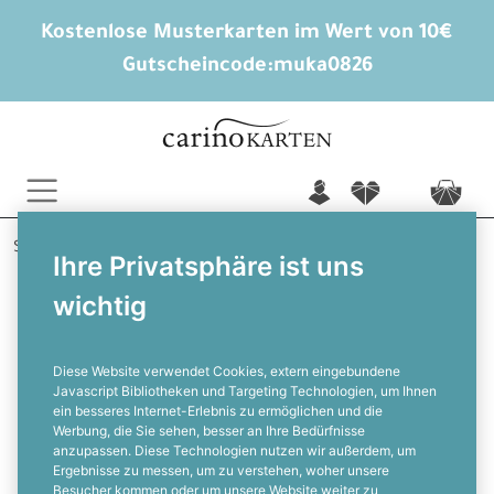
Kostenlose Musterkarten im Wert von 10€
Gutscheincode:
muka0826
n
f
c
Startseite
Geburtstagskarten
Ihre Privatsphäre ist uns
Einladungskarten Geburtstag
Gartenparty
wichtig
Einladungkarten zur Geburtstags-
Gartenparty mit Lichterketten
Diese Website verwendet Cookies, extern eingebundene
Javascript Bibliotheken und Targeting Technologien, um Ihnen
ein besseres Internet-Erlebnis zu ermöglichen und die
F
Werbung, die Sie sehen, besser an Ihre Bedürfnisse
anzupassen. Diese Technologien nutzen wir außerdem, um
Ergebnisse zu messen, um zu verstehen, woher unsere
Besucher kommen oder um unsere Website weiter zu