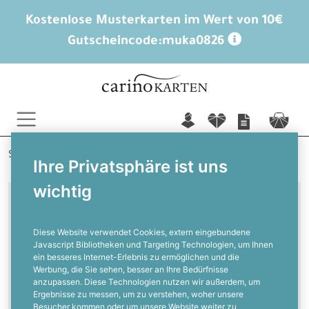
Kostenlose Musterkarten im Wert von 10€
Gutscheincode:
muka0826
n
f
c
Startseite
Geburtstagskarten
Ihre Privatsphäre ist uns
Einladungskarten Geburtstag
wichtig
Geburtstagseinladung mit Hobby
Thema
Diese Website verwendet Cookies, extern eingebundene
Javascript Bibliotheken und Targeting Technologien, um Ihnen
ein besseres Internet-Erlebnis zu ermöglichen und die
Geburtstagseinladung mit
Werbung, die Sie sehen, besser an Ihre Bedürfnisse
Hobby Thema
anzupassen. Diese Technologien nutzen wir außerdem, um
Ergebnisse zu messen, um zu verstehen, woher unsere
Besucher kommen oder um unsere Website weiter zu