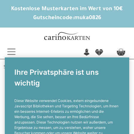
Kostenlose Musterkarten im Wert von 10€
Gutscheincode:
muka0826
n
f
c
Startseite
Geburtstagskarten
Ihre Privatsphäre ist uns
Einladungskarten Geburtstag
Motorrad Logan
wichtig
Einladung zum Geburtstag Motorrad
Design: Perfekt für Biker
Diese Website verwendet Cookies, extern eingebundene
Javascript Bibliotheken und Targeting Technologien, um Ihnen
ein besseres Internet-Erlebnis zu ermöglichen und die
F
Werbung, die Sie sehen, besser an Ihre Bedürfnisse
anzupassen. Diese Technologien nutzen wir außerdem, um
Ergebnisse zu messen, um zu verstehen, woher unsere
Besucher kommen oder um unsere Website weiter zu