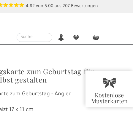
4.82
von
5.00
aus
207
Bewertungen
n
f
c
gskarte zum Geburtstag für
lbst gestalten
r
Kostenlose
rte zum Geburtstag - Angler
Musterkarten
alzt
17 x 11 cm