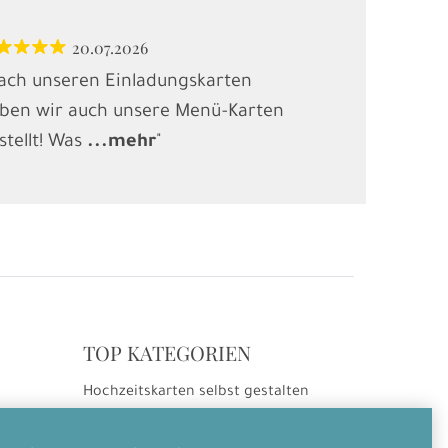
20.07.2026
12.
ach unseren Einladungskarten
"Habe Karten
ben wir auch unsere Menü-Karten
(Kindergebur
stellt! Was
...
mehr
"
gesucht und
.
TOP KATEGORIEN
Hochzeitskarten selbst gestalten
ng
Hochzeitseinladungen
Hochzeitsdanksagungen