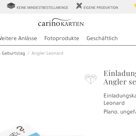
g
h
KEINE MINDESTBESTELLMENGE
EIGENE PRODUKTION
eitere Anlässe
Fotoprodukte
Geschäftlich
n Geburtstag
Angler Leonard
Einladun
F
Angler se
Einladungska
Leonard
Plano, ungef