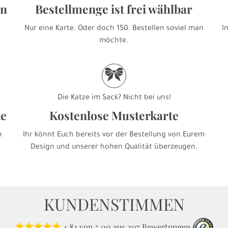
en
Bestellmenge ist frei wählbar
Nur eine Karte. Oder doch 150. Bestellen soviel man
I
möchte.
r
Die Katze im Sack? Nicht bei uns!
te
Kostenlose Musterkarte
h
Ihr könnt Euch bereits vor der Bestellung von Eurem
Design und unserer hohen Qualität überzeugen.
KUNDENSTIMMEN
4.82
von
5.00
aus
207
Bewertungen