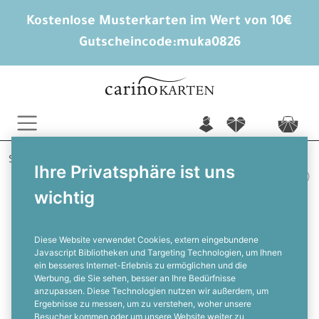
Kostenlose Musterkarten im Wert von 10€
Gutscheincode:
muka0826
n
f
c
Startseite
Briefumschläge
Ihre Privatsphäre ist uns
Briefumschlag Seidenfutter Aqua (Hellblau) (220 x 110 mm)
wichtig
DIN Lang Seidenfutter Briefumschlag
in Aqua in der Größe 110 x 220 mm
Diese Website verwendet Cookies, extern eingebundene
Javascript Bibliotheken und Targeting Technologien, um Ihnen
ein besseres Internet-Erlebnis zu ermöglichen und die
F
Werbung, die Sie sehen, besser an Ihre Bedürfnisse
anzupassen. Diese Technologien nutzen wir außerdem, um
Ergebnisse zu messen, um zu verstehen, woher unsere
Besucher kommen oder um unsere Website weiter zu