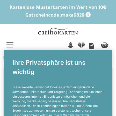
Kostenlose Musterkarten im Wert von 10€
Gutscheincode:
muka0826
n
f
c
Startseite
Hochzeitskarten
Danksagungen
Ihre Privatsphäre ist uns
wichtig
Danke ist viel mehr als nur ein Wort
Diese Website verwendet Cookies, extern eingebundene
Dankeskarten Hochzeit
Javascript Bibliotheken und Targeting Technologien, um Ihnen
ein besseres Internet-Erlebnis zu ermöglichen und die
Werbung, die Sie sehen, besser an Ihre Bedürfnisse
anzupassen. Diese Technologien nutzen wir außerdem, um
Bedankt Euch für die vielen Glückwünsche
Ergebnisse zu messen, um zu verstehen, woher unsere
Besucher kommen oder um unsere Website weiter zu