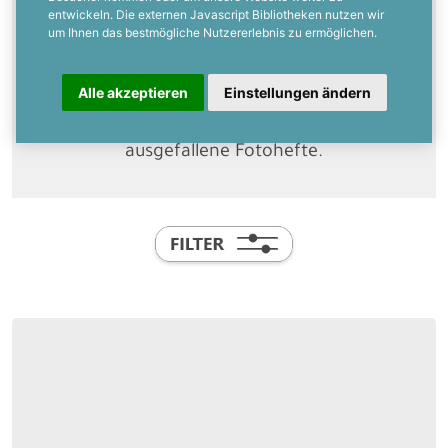
& Geschenke zu Eurer Hochzeit mit
entwickeln. Die externen Javascript Bibliotheken nutzen wir
stilvollen Dankeskarten. Mit Euren
um Ihnen das bestmögliche Nutzererlebnis zu ermöglichen.
schönsten Hochzeitsfotos könnt Ihr sie
ganz leicht online selbst gestalten.
Alle akzeptieren
Einstellungen ändern
Entdeckt hier klassische Formate,
moderne Kartenfächer oder auch
ausgefallene Fotohefte.