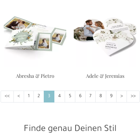
Abresha & Pietro
Adele & Jeremias
<<
<
1
2
3
4
5
6
7
8
9
>
>>
Finde genau Deinen Stil