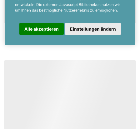
können Sie sich für die Anteilnahme an
entwickeln. Die externen Javascript Bibliotheken nutzen wir
Ihrem Verlust bedanken.
um Ihnen das bestmögliche Nutzererlebnis zu ermöglichen.
Alle akzeptieren
Einstellungen ändern