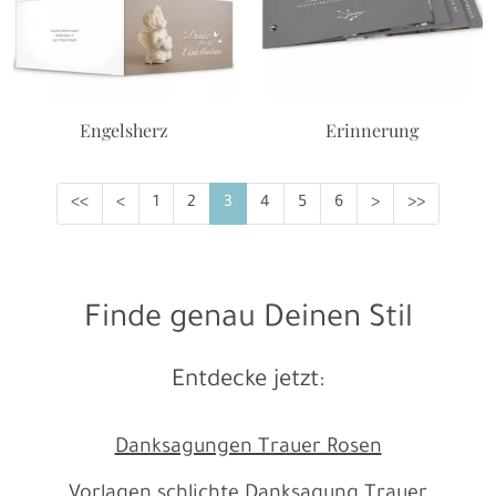
Engelsherz
Erinnerung
<<
<
1
2
3
4
5
6
>
>>
Finde genau Deinen Stil
Entdecke jetzt:
Danksagungen Trauer Rosen
Vorlagen schlichte Danksagung Trauer