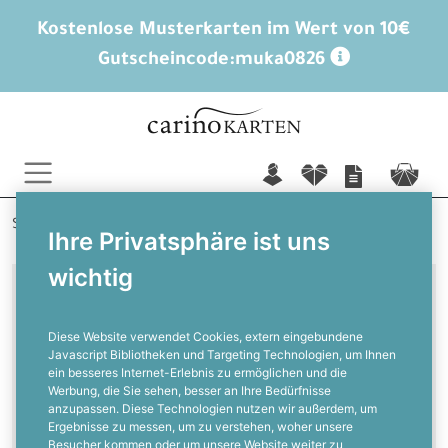
Kostenlose Musterkarten im Wert von 10€
Gutscheincode:
muka0826
n
f
c
Startseite
Weitere Anlässe
Stilvoll bedanken
Ihre Privatsphäre ist uns
wichtig
Stilvoll bedanken
Diese Website verwendet Cookies, extern eingebundene
Danksagungen zur Trauer
Javascript Bibliotheken und Targeting Technologien, um Ihnen
ein besseres Internet-Erlebnis zu ermöglichen und die
Werbung, die Sie sehen, besser an Ihre Bedürfnisse
anzupassen. Diese Technologien nutzen wir außerdem, um
Mit unseren Danksagungen zur Trauer
Ergebnisse zu messen, um zu verstehen, woher unsere
Besucher kommen oder um unsere Website weiter zu