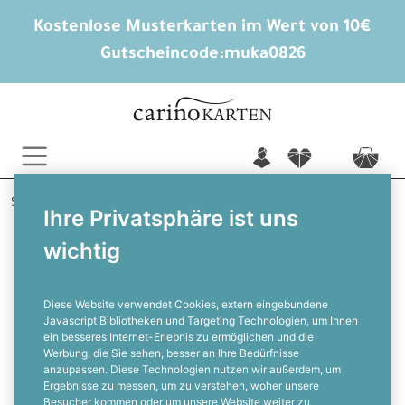
Kostenlose Musterkarten im Wert von 10€
Gutscheincode:
muka0826
n
f
c
Startseite
Geburtstagskarten
Ihre Privatsphäre ist uns
Einladungskarten Geburtstag
Golf Richard
wichtig
Golf Einladungen zum Geburtstag
online selbst gestalten
Diese Website verwendet Cookies, extern eingebundene
Javascript Bibliotheken und Targeting Technologien, um Ihnen
ein besseres Internet-Erlebnis zu ermöglichen und die
F
Werbung, die Sie sehen, besser an Ihre Bedürfnisse
anzupassen. Diese Technologien nutzen wir außerdem, um
Ergebnisse zu messen, um zu verstehen, woher unsere
Besucher kommen oder um unsere Website weiter zu