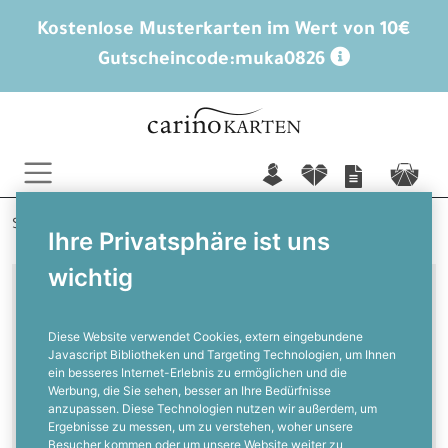
Kostenlose Musterkarten im Wert von 10€
Gutscheincode:
muka0826
n
f
c
Startseite
Geburtstagskarten
Ihre Privatsphäre ist uns
Einladungskarten Geburtstag
wichtig
Einladungskarten zum Geburtstag
mit Foto
Diese Website verwendet Cookies, extern eingebundene
Javascript Bibliotheken und Targeting Technologien, um Ihnen
ein besseres Internet-Erlebnis zu ermöglichen und die
Einladungskarten zum
Werbung, die Sie sehen, besser an Ihre Bedürfnisse
Geburtstag mit Foto
anzupassen. Diese Technologien nutzen wir außerdem, um
Ergebnisse zu messen, um zu verstehen, woher unsere
Besucher kommen oder um unsere Website weiter zu