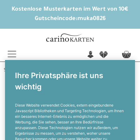
Kostenlose Musterkarten im Wert von 10€
Gutscheincode:
muka0826
n
f
c
Startseite
Geburtstagskarten
Ihre Privatsphäre ist uns
Einladungskarten Geburtstag
Rock and Roll
wichtig
Geburtstagseinladung für die
Rock'n'Roll Party im Flyerdesign
Diese Website verwendet Cookies, extern eingebundene
Javascript Bibliotheken und Targeting Technologien, um Ihnen
ein besseres Internet-Erlebnis zu ermöglichen und die
F
Werbung, die Sie sehen, besser an Ihre Bedürfnisse
anzupassen. Diese Technologien nutzen wir außerdem, um
Ergebnisse zu messen, um zu verstehen, woher unsere
Besucher kommen oder um unsere Website weiter zu