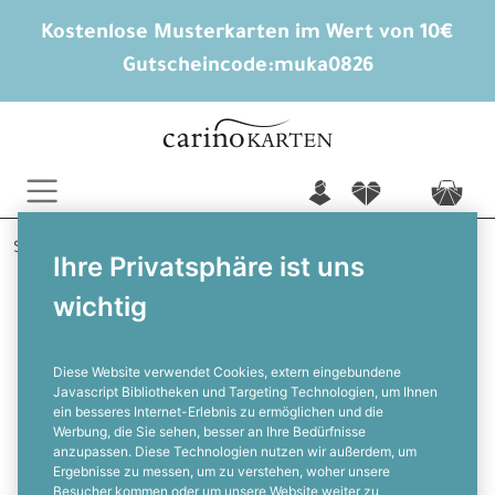
Kostenlose Musterkarten im Wert von 10€
Gutscheincode:
muka0826
n
f
c
Startseite
Hochzeitskarten gestalten
Ihre Privatsphäre ist uns
Hochzeitseinladungen
Franzisca und Marvin
wichtig
Hochzeitseinladung mit Wildblumen
als Klappkarte mit Anhänger
Diese Website verwendet Cookies, extern eingebundene
Javascript Bibliotheken und Targeting Technologien, um Ihnen
ein besseres Internet-Erlebnis zu ermöglichen und die
F
Werbung, die Sie sehen, besser an Ihre Bedürfnisse
anzupassen. Diese Technologien nutzen wir außerdem, um
Ergebnisse zu messen, um zu verstehen, woher unsere
Besucher kommen oder um unsere Website weiter zu