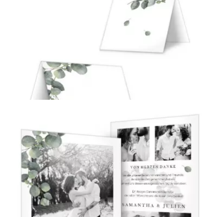
Menükarten
{farbicons}
Tischkarten
{farbicons}