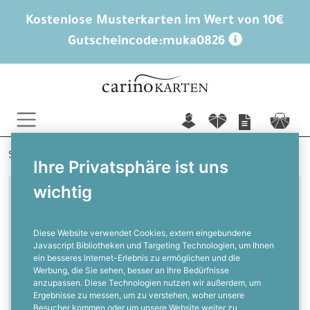
Kostenlose Musterkarten im Wert von 10€
Gutscheincode:
muka0826
n
f
c
Startseite
Serie: Samantha und Julien
Ihre Privatsphäre ist uns
wichtig
Kartendesign
Diese Website verwendet Cookies, extern eingebundene
Samantha und Julien
Javascript Bibliotheken und Targeting Technologien, um Ihnen
ein besseres Internet-Erlebnis zu ermöglichen und die
Werbung, die Sie sehen, besser an Ihre Bedürfnisse
Mit den wundervollen Eukalyptusblättern
anzupassen. Diese Technologien nutzen wir außerdem, um
verzaubern die Hochzeitskarten aus
Ergebnisse zu messen, um zu verstehen, woher unsere
Besucher kommen oder um unsere Website weiter zu