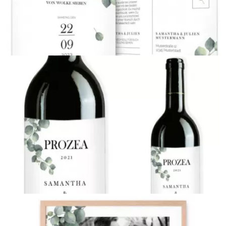
Adressaufkleber
{farbicons}
Plano, ungefalzt
{farbicons}