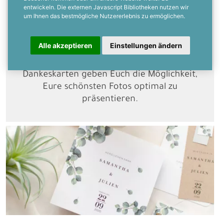
unserer "Serie Samantha und Julien". Das
entwickeln. Die externen Javascript Bibliotheken nutzen wir
Design wirkt herrlich frisch durch den
um Ihnen das bestmögliche Nutzererlebnis zu ermöglichen.
zarten Aquarellstil der Blättern, die perfekt
von der modernen Serifenschrift ergänzt
Alle akzeptieren
Einstellungen ändern
werden. Die großen Fotos der
Hochzeitseinladungen und der
Dankeskarten geben Euch die Möglichkeit,
Eure schönsten Fotos optimal zu
präsentieren.