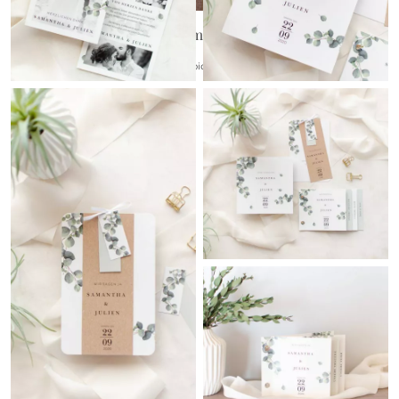
Willkommensschild
{farbicons}