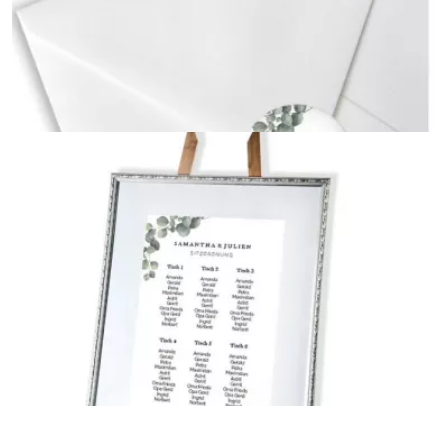
Briefumschlag mit bedrucktem Innenfutter
{farbicons}
Sticker
{farbicons}