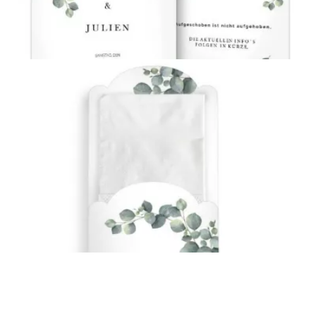
{farbicons}
Change-the-Date Karte
{farbicons}