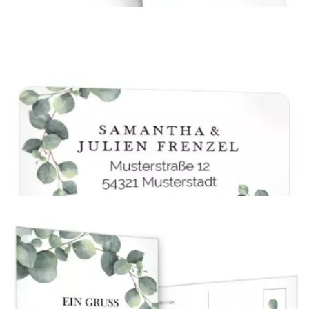
Kirchenheft
{farbicons}