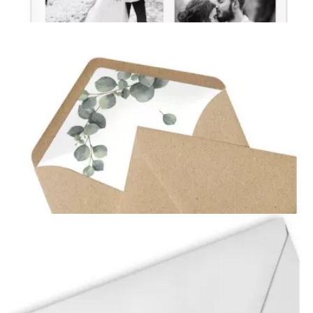
Danksagungskarte zur Hochzeit
{farbicons}