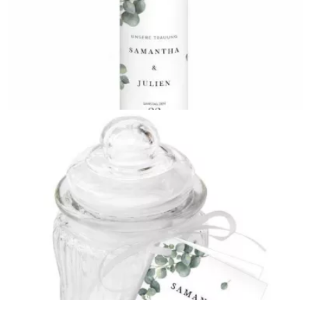
Gästebuch
{farbicons}
Hochzeitskerze
{farbicons}