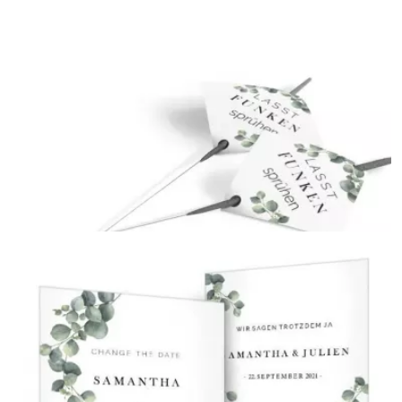
Geschenkanhänger
{farbicons}
Wunderkerzenanhänger