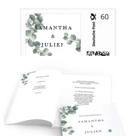
Banderole für Taschentücher
{farbicons}
Briefmarke
{farbicons}