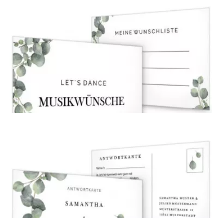
Tischplan
{farbicons}
Musikwunschkarte
{farbicons}