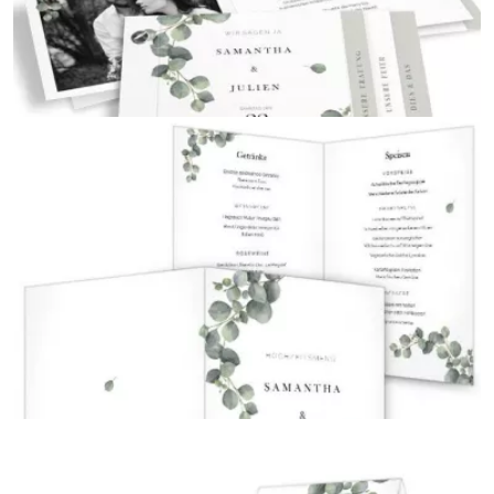
Save the Date Karte
{farbicons}
Einladungskarten zur Hochzeit
{farbicons}