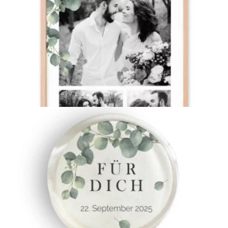
Flaschenetikett
{farbicons}
Poster
{farbicons}