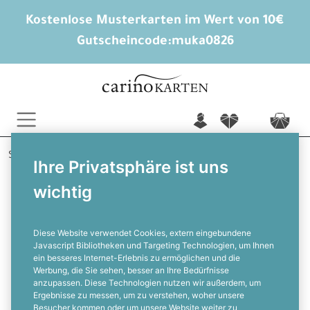
Kostenlose Musterkarten im Wert von 10€
Gutscheincode:
muka0826
n
f
c
Startseite
Taufkarten
Danksagungen
Adrian
Ihre Privatsphäre ist uns
wichtig
Danksagung zur Taufe mit der Arche
Noah in Aquarelloptik
Diese Website verwendet Cookies, extern eingebundene
Javascript Bibliotheken und Targeting Technologien, um Ihnen
ein besseres Internet-Erlebnis zu ermöglichen und die
F
Werbung, die Sie sehen, besser an Ihre Bedürfnisse
anzupassen. Diese Technologien nutzen wir außerdem, um
Ergebnisse zu messen, um zu verstehen, woher unsere
Besucher kommen oder um unsere Website weiter zu