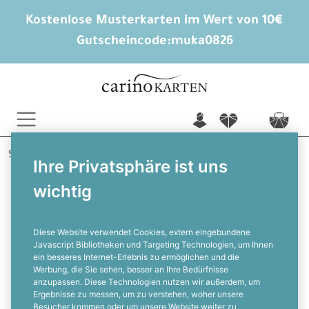
Kostenlose Musterkarten im Wert von 10€
Gutscheincode:
muka0826
n
f
c
Startseite
Silberhochzeit
Ihre Privatsphäre ist uns
Wir feiern ein Vierteljahrhundert Ehe
wichtig
Adriane und Benno
Einladung zur silbernen Hochzeit mit
Reif und Rosen
Diese Website verwendet Cookies, extern eingebundene
Javascript Bibliotheken und Targeting Technologien, um Ihnen
ein besseres Internet-Erlebnis zu ermöglichen und die
F
Werbung, die Sie sehen, besser an Ihre Bedürfnisse
anzupassen. Diese Technologien nutzen wir außerdem, um
Ergebnisse zu messen, um zu verstehen, woher unsere
Besucher kommen oder um unsere Website weiter zu