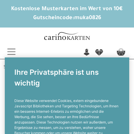
Kostenlose Musterkarten im Wert von 10€
Gutscheincode:
muka0826
n
f
c
Startseite
Hochzeitskarten gestalten
Tischkarten
Ihre Privatsphäre ist uns
Allie und Bobby
wichtig
Tischkarte für die Hochzeit mit
Kirschblütendesign in Rosa zum
Beschriften
Diese Website verwendet Cookies, extern eingebundene
Javascript Bibliotheken und Targeting Technologien, um Ihnen
ein besseres Internet-Erlebnis zu ermöglichen und die
F
Werbung, die Sie sehen, besser an Ihre Bedürfnisse
anzupassen. Diese Technologien nutzen wir außerdem, um
Ergebnisse zu messen, um zu verstehen, woher unsere
Besucher kommen oder um unsere Website weiter zu