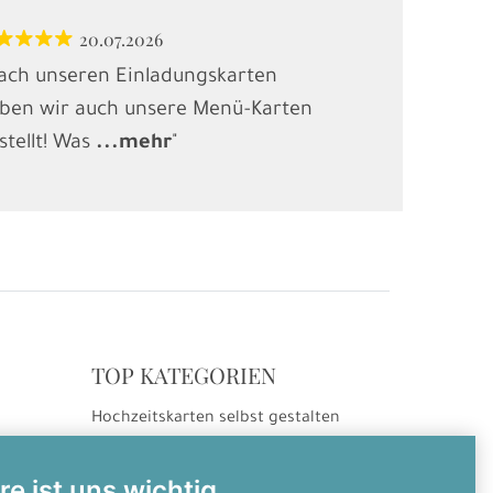
20.07.2026
12.
ach unseren Einladungskarten
"Habe Karten
ben wir auch unsere Menü-Karten
(Kindergebur
stellt! Was
...
mehr
"
gesucht und
.
TOP KATEGORIEN
Hochzeitskarten selbst gestalten
ng
Hochzeitseinladungen
Hochzeitsdanksagungen
re ist uns wichtig