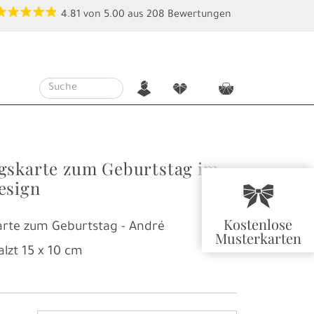
4.81
von
5.00
aus
208
Bewertungen
n
f
c
gskarte zum Geburtstag im
esign
r
Kostenlose
arte zum Geburtstag - André
Musterkarten
alzt
15 x 10 cm