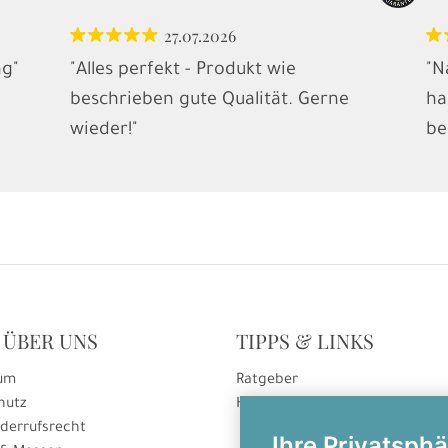
27.07.2026
ng"
"Alles perfekt - Produkt wie
"N
beschrieben gute Qualität. Gerne
ha
wieder!"
be
 ÜBER UNS
TIPPS & LINKS
um
Ratgeber
hutz
Hinweise zur Gutscheineinlösu
derrufsrecht
Ihre Privatsphä