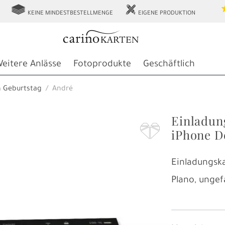
g
h
KEINE MINDESTBESTELLMENGE
EIGENE PRODUKTION
eitere Anlässe
Fotoprodukte
Geschäftlich
n Geburtstag
André
Einladun
F
iPhone D
Einladungsk
Plano, ungef