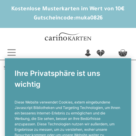
Kostenlose Musterkarten im Wert von 10€
Gutscheincode:
muka0826
n
f
c
Startseite
Hochzeitskarten gestalten
Ihre Privatsphäre ist uns
Menükarten Hochzeit
Antonia und Lennard
wichtig
Schlichte Menükarte mit großem YES
Schriftzug
Diese Website verwendet Cookies, extern eingebundene
Javascript Bibliotheken und Targeting Technologien, um Ihnen
ein besseres Internet-Erlebnis zu ermöglichen und die
F
Werbung, die Sie sehen, besser an Ihre Bedürfnisse
anzupassen. Diese Technologien nutzen wir außerdem, um
Ergebnisse zu messen, um zu verstehen, woher unsere
Besucher kommen oder um unsere Website weiter zu