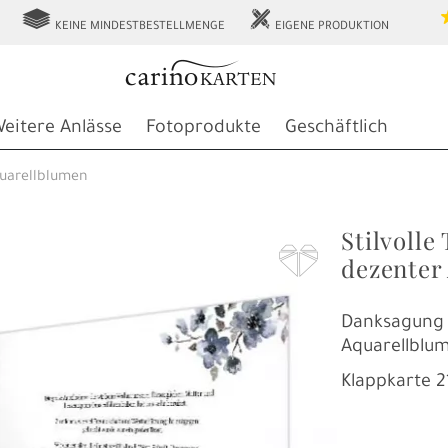
g
h
KEINE MINDESTBESTELLMENGE
EIGENE PRODUKTION
eitere Anlässe
Fotoprodukte
Geschäftlich
uarellblumen
Stilvoll
F
dezenter
Danksagung 
Aquarellblu
Klappkarte
2