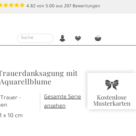
4.82
von
5.00
aus
207
Bewertungen
n
f
c
e Trauerdanksagung mit
 Aquarellblume
r
Kostenlose
Gesamte Serie
Trauer -
Musterkarten
men
ansehen
1 x 10 cm