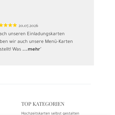
20.07.2026
12.
ach unseren Einladungskarten
"Habe Karten
ben wir auch unsere Menü-Karten
(Kindergebur
stellt! Was
...
mehr
"
gesucht und
.
TOP KATEGORIEN
Hochzeitskarten selbst gestalten