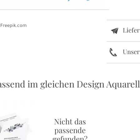
- Freepik.com
Liefe
e
k
Unser
ssend im gleichen Design Aquare
Nicht das
passende
gefunden?