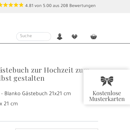
4.81
von
5.00
aus
208
Bewertungen
n
f
c
ästebuch zur Hochzeit zum
lbst gestalten
r
Kostenlose
 - Blanko Gästebuch 21x21 cm
Musterkarten
 x 21 cm