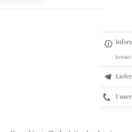
Infor
Enthält 
Liefe
e
k
Unser