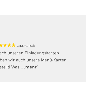
20.07.2026
12.
ach unseren Einladungskarten
"Habe Karten
ben wir auch unsere Menü-Karten
(Kindergebur
stellt! Was
...
mehr
"
gesucht und
.