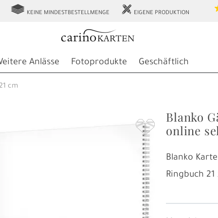
g
h
KEINE MINDESTBESTELLMENGE
EIGENE PRODUKTION
eitere Anlässe
Fotoprodukte
Geschäftlich
21 cm
Blanko G
F
online se
Blanko Karte
Ringbuch
21