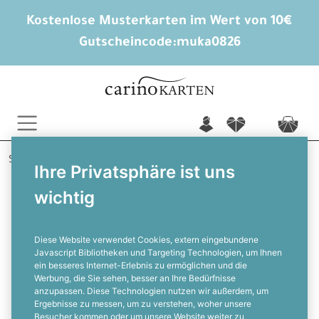
Kostenlose Musterkarten im Wert von 10€
Gutscheincode:
muka0826
n
f
c
Startseite
Hochzeitskarten gestalten
Ihre Privatsphäre ist uns
Menükarten Hochzeit
Cassandra und Louis
wichtig
Menükarte zur Hochzeit im Retrostil
in Pastellbraun
Diese Website verwendet Cookies, extern eingebundene
Javascript Bibliotheken und Targeting Technologien, um Ihnen
ein besseres Internet-Erlebnis zu ermöglichen und die
F
Werbung, die Sie sehen, besser an Ihre Bedürfnisse
anzupassen. Diese Technologien nutzen wir außerdem, um
Ergebnisse zu messen, um zu verstehen, woher unsere
Besucher kommen oder um unsere Website weiter zu