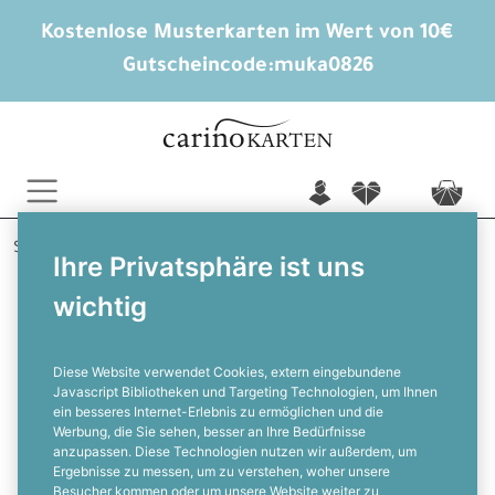
Kostenlose Musterkarten im Wert von 10€
Gutscheincode:
muka0826
n
f
c
Startseite
Weihnachten
Weihnachtskarten
Ihre Privatsphäre ist uns
Christmas Brush
wichtig
Geschäftliche Weihnachtskarten für
Malereibetriebe mit Tannenbaum
Diese Website verwendet Cookies, extern eingebundene
Javascript Bibliotheken und Targeting Technologien, um Ihnen
ein besseres Internet-Erlebnis zu ermöglichen und die
F
Werbung, die Sie sehen, besser an Ihre Bedürfnisse
anzupassen. Diese Technologien nutzen wir außerdem, um
Ergebnisse zu messen, um zu verstehen, woher unsere
Besucher kommen oder um unsere Website weiter zu