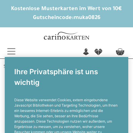
Kostenlose Musterkarten im Wert von 10€
Gutscheincode:
muka0826
n
f
c
Startseite
Hochzeitskarten gestalten
Kirchenhefte
Ihre Privatsphäre ist uns
Consilia und Niklas
wichtig
Großes Kirchenheft in
Kraftpapieroptik mit Love Schriftzug
Diese Website verwendet Cookies, extern eingebundene
Javascript Bibliotheken und Targeting Technologien, um Ihnen
ein besseres Internet-Erlebnis zu ermöglichen und die
F
Werbung, die Sie sehen, besser an Ihre Bedürfnisse
anzupassen. Diese Technologien nutzen wir außerdem, um
Ergebnisse zu messen, um zu verstehen, woher unsere
Besucher kommen oder um unsere Website weiter zu