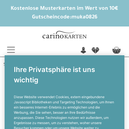
Kostenlose Musterkarten im Wert von 10€
Gutscheincode:
muka0826
n
f
c
Startseite
Hochzeitskarten gestalten
Tischkarten
Ihre Privatsphäre ist uns
Cosima und Adrian
wichtig
Tischkarten zur Herbst Hochzeit in
Blau mit bunten Blättern
Diese Website verwendet Cookies, extern eingebundene
Javascript Bibliotheken und Targeting Technologien, um Ihnen
ein besseres Internet-Erlebnis zu ermöglichen und die
F
Werbung, die Sie sehen, besser an Ihre Bedürfnisse
anzupassen. Diese Technologien nutzen wir außerdem, um
Ergebnisse zu messen, um zu verstehen, woher unsere
Besucher kommen oder um unsere Website weiter zu