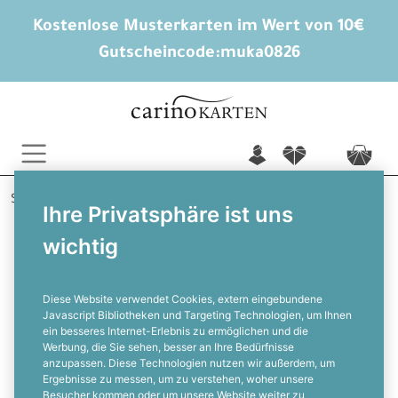
Kostenlose Musterkarten im Wert von 10€
Gutscheincode:
muka0826
n
f
c
Startseite
Hochzeitskarten gestalten
Danksagungen
Ihre Privatsphäre ist uns
Denise und Lorenz
wichtig
Romantische Hochzeitsdanksagung
mit Fotostreifen und roten
Aquarellrosen
Diese Website verwendet Cookies, extern eingebundene
Javascript Bibliotheken und Targeting Technologien, um Ihnen
ein besseres Internet-Erlebnis zu ermöglichen und die
F
Werbung, die Sie sehen, besser an Ihre Bedürfnisse
anzupassen. Diese Technologien nutzen wir außerdem, um
Ergebnisse zu messen, um zu verstehen, woher unsere
Besucher kommen oder um unsere Website weiter zu