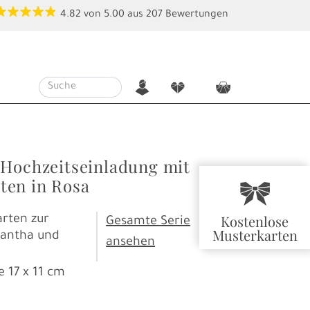
4.82
von
5.00
aus
207
Bewertungen
n
f
c
 Hochzeitseinladung mit
en in Rosa
r
Kostenlose
rten zur
Gesamte Serie
Musterkarten
iantha und
ansehen
e
17 x 11 cm