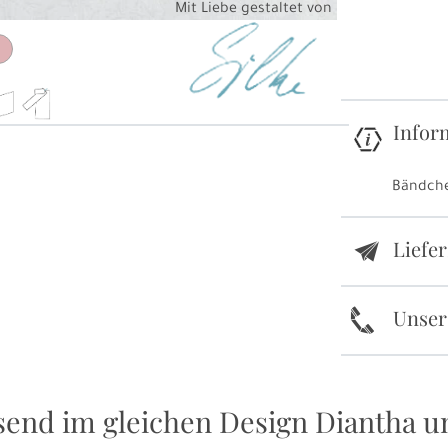
Mit Liebe gestaltet von
Infor
Bändche
Liefe
e
k
Unser
send im gleichen Design Diantha u