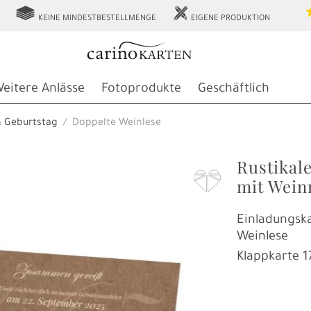
g
h
KEINE MINDESTBESTELLMENGE
EIGENE PRODUKTION
eitere Anlässe
Fotoprodukte
Geschäftlich
n Geburtstag
Doppelte Weinlese
Rustikal
F
mit Wein
Einladungsk
Weinlese
Klappkarte
1