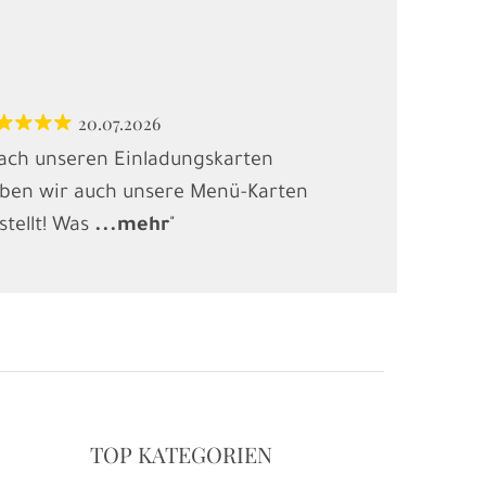
20.07.2026
12.
ach unseren Einladungskarten
"Habe Karten
ben wir auch unsere Menü-Karten
(Kindergebur
stellt! Was
...
mehr
"
gesucht und
.
TOP KATEGORIEN