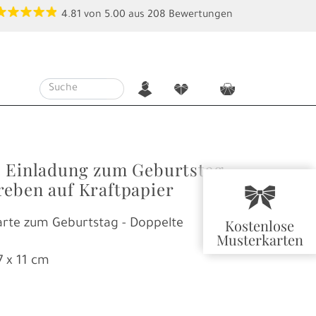
4.81
von
5.00
aus
208
Bewertungen
n
f
c
e Einladung zum Geburtstag
reben auf Kraftpapier
r
Kostenlose
arte zum Geburtstag - Doppelte
Musterkarten
7 x 11 cm