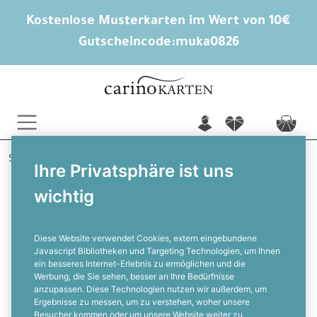
Kostenlose Musterkarten im Wert von 10€
Gutscheincode:
muka0826
n
f
c
Startseite
Hochzeitskarten gestalten
Danksagungen
Ihre Privatsphäre ist uns
Elina und Marlon
wichtig
Botanical Kartenset als Danksagung
zur Hochzeit
Diese Website verwendet Cookies, extern eingebundene
Javascript Bibliotheken und Targeting Technologien, um Ihnen
ein besseres Internet-Erlebnis zu ermöglichen und die
F
Werbung, die Sie sehen, besser an Ihre Bedürfnisse
anzupassen. Diese Technologien nutzen wir außerdem, um
Ergebnisse zu messen, um zu verstehen, woher unsere
Besucher kommen oder um unsere Website weiter zu