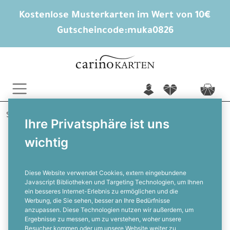
Kostenlose Musterkarten im Wert von 10€
Gutscheincode:
muka0826
n
f
c
Startseite
weitere Gelegenheiten
Entspannte Ostern
Ihre Privatsphäre ist uns
wichtig
Moderne Osterkarte mit lustigem
Hasen
Diese Website verwendet Cookies, extern eingebundene
Javascript Bibliotheken und Targeting Technologien, um Ihnen
ein besseres Internet-Erlebnis zu ermöglichen und die
F
Werbung, die Sie sehen, besser an Ihre Bedürfnisse
anzupassen. Diese Technologien nutzen wir außerdem, um
Ergebnisse zu messen, um zu verstehen, woher unsere
Besucher kommen oder um unsere Website weiter zu