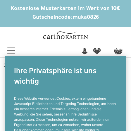
Kostenlose Musterkarten im Wert von 10€
Gutscheincode:
muka0826
n
f
c
Startseite
Hochzeitskarten gestalten
Ihre Privatsphäre ist uns
Save the Date Karten
Enya und Andries
wichtig
Moderne, maritime Save the Date
Karte
Diese Website verwendet Cookies, extern eingebundene
Javascript Bibliotheken und Targeting Technologien, um Ihnen
ein besseres Internet-Erlebnis zu ermöglichen und die
F
Werbung, die Sie sehen, besser an Ihre Bedürfnisse
anzupassen. Diese Technologien nutzen wir außerdem, um
Ergebnisse zu messen, um zu verstehen, woher unsere
Besucher kommen oder um unsere Website weiter zu