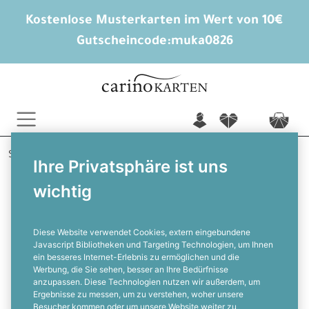
Kostenlose Musterkarten im Wert von 10€
Gutscheincode:
muka0826
n
f
c
Startseite
Baby
Geburtskarten
Eren
Ihre Privatsphäre ist uns
wichtig
Moderne Klappkarte zur Geburt mit
süßen Icons und großen Fotos
Diese Website verwendet Cookies, extern eingebundene
Javascript Bibliotheken und Targeting Technologien, um Ihnen
ein besseres Internet-Erlebnis zu ermöglichen und die
F
Werbung, die Sie sehen, besser an Ihre Bedürfnisse
anzupassen. Diese Technologien nutzen wir außerdem, um
Ergebnisse zu messen, um zu verstehen, woher unsere
Besucher kommen oder um unsere Website weiter zu