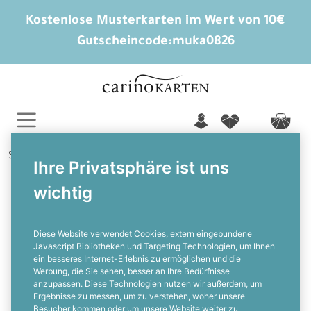
Kostenlose Musterkarten im Wert von 10€
Gutscheincode:
muka0826
n
f
c
Startseite
Hochzeitskarten gestalten
Ihre Privatsphäre ist uns
Menükarten Hochzeit
Eukalyptushain
wichtig
Menükarte zur Hochzeit mit
eleganten Eukalyptus und Gold
Diese Website verwendet Cookies, extern eingebundene
Javascript Bibliotheken und Targeting Technologien, um Ihnen
ein besseres Internet-Erlebnis zu ermöglichen und die
F
Werbung, die Sie sehen, besser an Ihre Bedürfnisse
anzupassen. Diese Technologien nutzen wir außerdem, um
Ergebnisse zu messen, um zu verstehen, woher unsere
Besucher kommen oder um unsere Website weiter zu