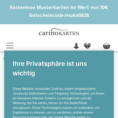
Kostenlose Musterkarten im Wert von 10€
Gutscheincode:
muka0826
n
f
c
Startseite
Hochzeitskarten gestalten
Ihre Privatsphäre ist uns
Hochzeitseinladungen
Felicitas und Sascha
wichtig
Greenery Hochzeitseinladung als
Wickelfalz mit Kräutern und
Eukalyptus
Diese Website verwendet Cookies, extern eingebundene
Javascript Bibliotheken und Targeting Technologien, um Ihnen
ein besseres Internet-Erlebnis zu ermöglichen und die
F
Werbung, die Sie sehen, besser an Ihre Bedürfnisse
anzupassen. Diese Technologien nutzen wir außerdem, um
Ergebnisse zu messen, um zu verstehen, woher unsere
Besucher kommen oder um unsere Website weiter zu