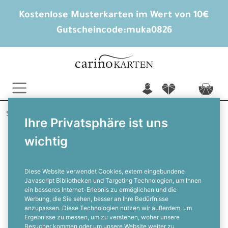
Kostenlose Musterkarten im Wert von 10€
Gutscheincode:
muka0826
n
f
c
Startseite
Hochzeitskarten gestalten
Tischkarten
Ihre Privatsphäre ist uns
Finja und Matthis
wichtig
Bezaubernde Tischkarte zur Hochzeit
mit Eukalyptuskranz - zum
Beschriften
Diese Website verwendet Cookies, extern eingebundene
Javascript Bibliotheken und Targeting Technologien, um Ihnen
ein besseres Internet-Erlebnis zu ermöglichen und die
F
Werbung, die Sie sehen, besser an Ihre Bedürfnisse
anzupassen. Diese Technologien nutzen wir außerdem, um
Ergebnisse zu messen, um zu verstehen, woher unsere
Besucher kommen oder um unsere Website weiter zu