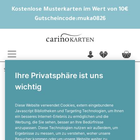
Kostenlose Musterkarten im Wert von 10€
Gutscheincode:
muka0826
n
f
c
Startseite
Weihnachten
Weihnachtskarten
Frozen
Ihre Privatsphäre ist uns
wichtig
Weihnachtskarte mit Eiskristallen in
Minzcreme
Diese Website verwendet Cookies, extern eingebundene
Javascript Bibliotheken und Targeting Technologien, um Ihnen
ein besseres Internet-Erlebnis zu ermöglichen und die
F
Werbung, die Sie sehen, besser an Ihre Bedürfnisse
anzupassen. Diese Technologien nutzen wir außerdem, um
Ergebnisse zu messen, um zu verstehen, woher unsere
Besucher kommen oder um unsere Website weiter zu