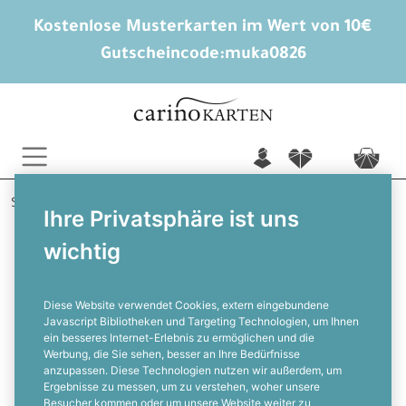
Kostenlose Musterkarten im Wert von 10€
Gutscheincode:
muka0826
n
f
c
Startseite
Baby
Geburtskarten
Geraldine
Ihre Privatsphäre ist uns
wichtig
Braune Vintage Geburtskarte mit
großen Fotos und Ornamenten
Diese Website verwendet Cookies, extern eingebundene
Javascript Bibliotheken und Targeting Technologien, um Ihnen
ein besseres Internet-Erlebnis zu ermöglichen und die
F
Werbung, die Sie sehen, besser an Ihre Bedürfnisse
anzupassen. Diese Technologien nutzen wir außerdem, um
Ergebnisse zu messen, um zu verstehen, woher unsere
Besucher kommen oder um unsere Website weiter zu