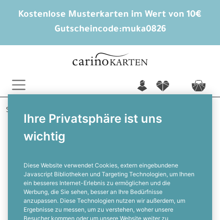
Kostenlose Musterkarten im Wert von 10€
Gutscheincode:
muka0826
n
f
c
Startseite
Jugendweihe Einladungen
Isa
Ihre Privatsphäre ist uns
wichtig
Einladung Jugendweihe » Eukalyptus
& Gold
Diese Website verwendet Cookies, extern eingebundene
Javascript Bibliotheken und Targeting Technologien, um Ihnen
ein besseres Internet-Erlebnis zu ermöglichen und die
F
Werbung, die Sie sehen, besser an Ihre Bedürfnisse
anzupassen. Diese Technologien nutzen wir außerdem, um
Ergebnisse zu messen, um zu verstehen, woher unsere
Besucher kommen oder um unsere Website weiter zu