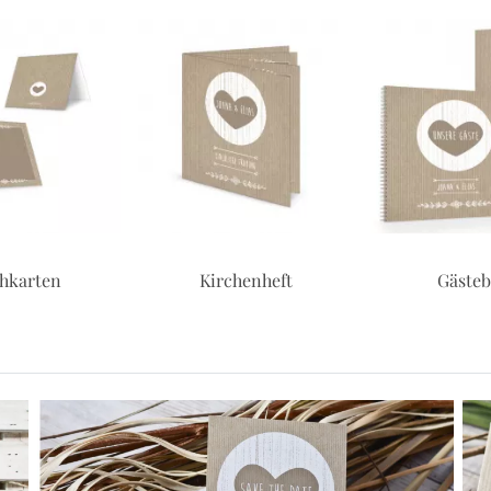
chenheft
Gästebuch
Adressauf