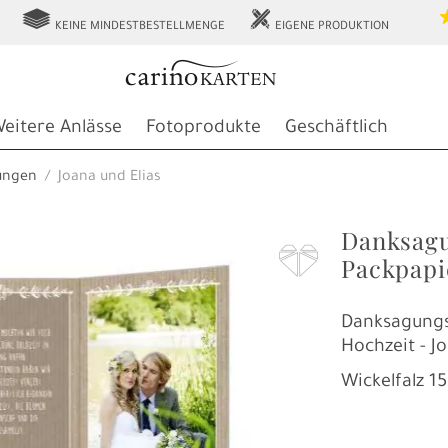
g
h
KEINE MINDESTBESTELLMENGE
EIGENE PRODUKTION
eitere Anlässe
Fotoprodukte
Geschäftlich
ungen
Joana und Elias
Danksagu
F
Packpapi
Danksagungs
Hochzeit - J
Wickelfalz
15