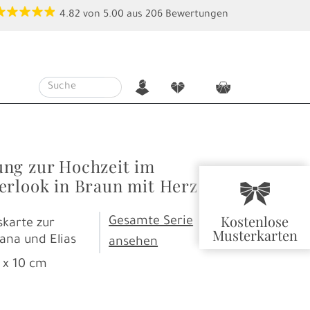
4.82
von
5.00
aus
206
Bewertungen
n
f
c
ng zur Hochzeit im
erlook in Braun mit Herz
r
Kostenlose
Gesamte Serie
karte zur
Musterkarten
oana und Elias
ansehen
 x 10 cm