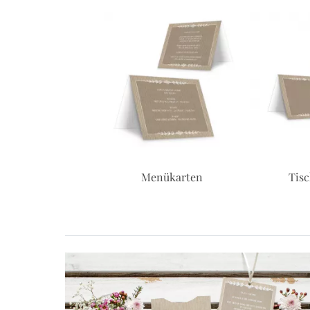
Menükarten
Tischkarten
Kir