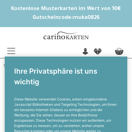
Kostenlose Musterkarten im Wert von 10€
Gutscheincode:
muka0826
n
f
c
Startseite
Geburtstagskarten
Menükarten
Joey
Ihre Privatsphäre ist uns
wichtig
Schwarze Menükarte im 007 James
Bond Stil mit Smoking Design
Diese Website verwendet Cookies, extern eingebundene
Javascript Bibliotheken und Targeting Technologien, um Ihnen
ein besseres Internet-Erlebnis zu ermöglichen und die
F
Werbung, die Sie sehen, besser an Ihre Bedürfnisse
anzupassen. Diese Technologien nutzen wir außerdem, um
Ergebnisse zu messen, um zu verstehen, woher unsere
Besucher kommen oder um unsere Website weiter zu