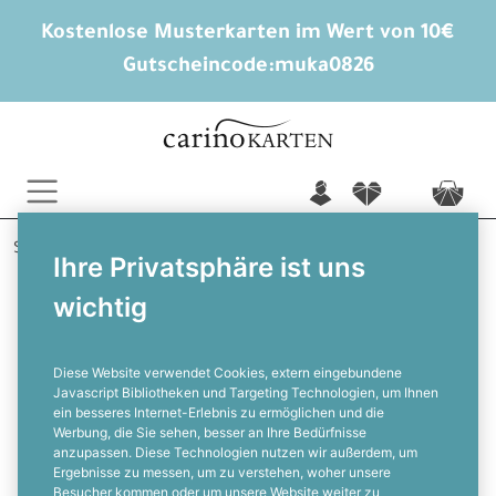
Kostenlose Musterkarten im Wert von 10€
Gutscheincode:
muka0826
n
f
c
Startseite
Hochzeitskarten gestalten
Ihre Privatsphäre ist uns
Hochzeitseinladungen
Juana und Mattheo
wichtig
Romantische Hochzeitseinladung in
Jute-Optik als Altarfalz
Diese Website verwendet Cookies, extern eingebundene
Javascript Bibliotheken und Targeting Technologien, um Ihnen
ein besseres Internet-Erlebnis zu ermöglichen und die
F
Werbung, die Sie sehen, besser an Ihre Bedürfnisse
anzupassen. Diese Technologien nutzen wir außerdem, um
Ergebnisse zu messen, um zu verstehen, woher unsere
Besucher kommen oder um unsere Website weiter zu