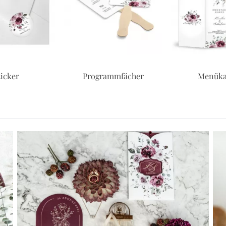
ammfächer
Menükarten
Tischka