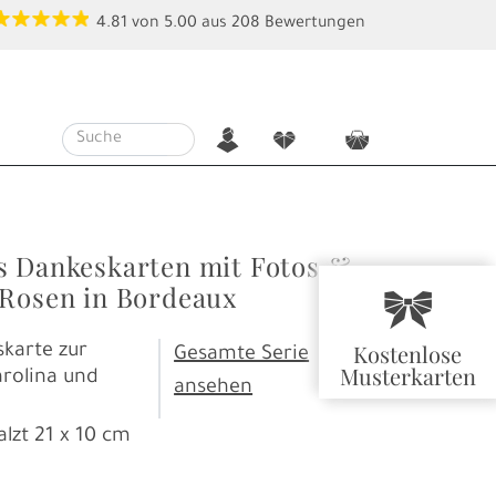
4.81
von
5.00
aus
208
Bewertungen
n
f
c
s Dankeskarten mit Fotos &
 Rosen in Bordeaux
r
Kostenlose
karte zur
Gesamte Serie
Musterkarten
arolina und
ansehen
alzt
21 x 10 cm