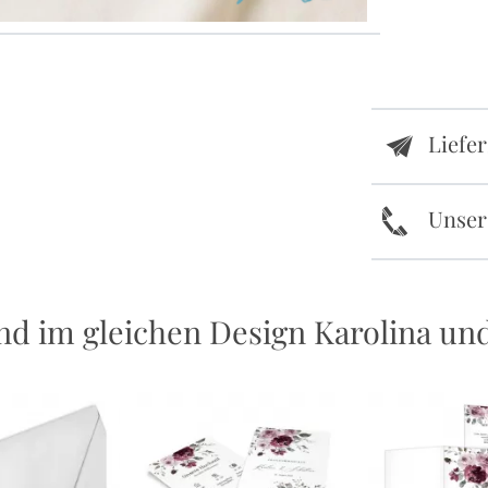
Liefe
e
k
Unser
d im gleichen Design Karolina un