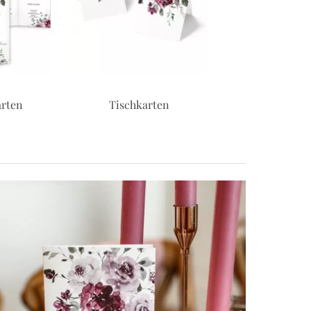
rten
Briefmarke
Banderole f
Taschentüc