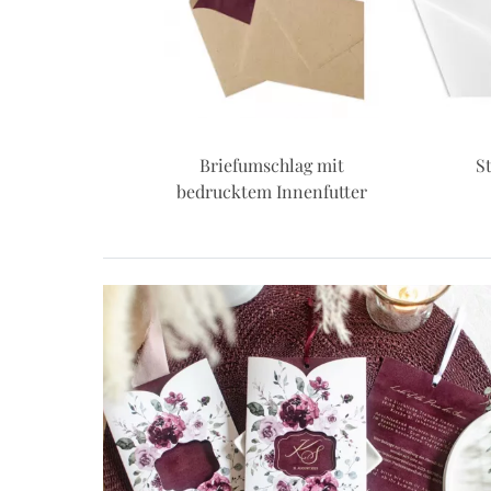
efumschlag mit
Sticker
Progr
ktem Innenfutter