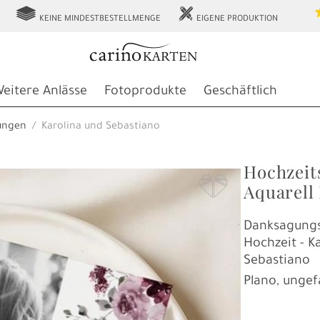
g
h
KEINE MINDESTBESTELLMENGE
EIGENE PRODUKTION
eitere Anlässe
Fotoprodukte
Geschäftlich
ungen
Karolina und Sebastiano
Hochzeit
F
Aquarell
Danksagungs
Hochzeit - K
Sebastiano
Plano, ungef