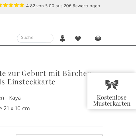
4.82
von
5.00
aus
206
Bewertungen
n
f
c
te zur Geburt mit Bärchen
ls Einsteckkarte
r
Kostenlose
n - Kaya
Musterkarten
e
21 x 10 cm