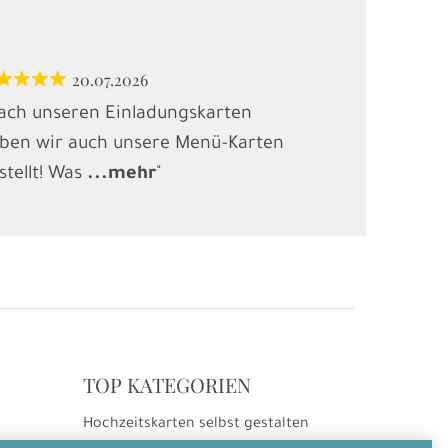
20.07.2026
12.
ach unseren Einladungskarten
"Habe Karten
ben wir auch unsere Menü-Karten
(Kindergebur
stellt! Was
...
mehr
"
gesucht und
.
TOP KATEGORIEN
Hochzeitskarten selbst gestalten