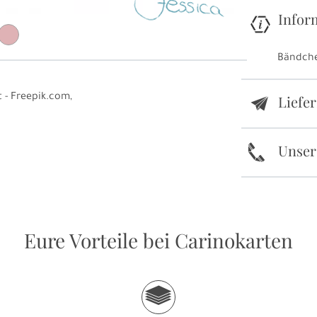
Infor
Bändche
 - Freepik.com,
Liefe
e
k
Unser
Eure Vorteile bei Carinokarten
g