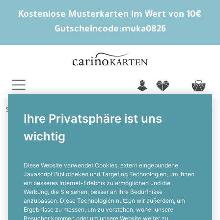
Kostenlose Musterkarten im Wert von 10€
Gutscheincode:
muka0826
n
f
c
Startseite
Trauerkarten
Stilvoll bedanken
Lebensbaum
Ihre Privatsphäre ist uns
wichtig
Trauerdanksagung mit Baum und
Sonnenstrahlen in schwarz weiß
Diese Website verwendet Cookies, extern eingebundene
Javascript Bibliotheken und Targeting Technologien, um Ihnen
ein besseres Internet-Erlebnis zu ermöglichen und die
F
Werbung, die Sie sehen, besser an Ihre Bedürfnisse
anzupassen. Diese Technologien nutzen wir außerdem, um
Ergebnisse zu messen, um zu verstehen, woher unsere
Besucher kommen oder um unsere Website weiter zu