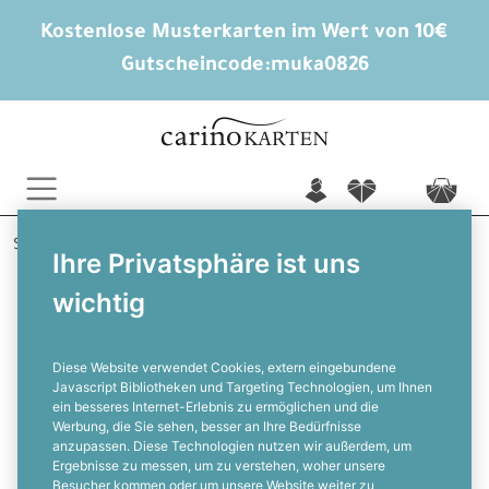
Kostenlose Musterkarten im Wert von 10€
Gutscheincode:
muka0826
n
f
c
Startseite
Weihnachten
Geschenkanhänger
Ihre Privatsphäre ist uns
Made with Love
wichtig
Runder Geschenkanhänger Made
with Love
Diese Website verwendet Cookies, extern eingebundene
Javascript Bibliotheken und Targeting Technologien, um Ihnen
ein besseres Internet-Erlebnis zu ermöglichen und die
F
Werbung, die Sie sehen, besser an Ihre Bedürfnisse
anzupassen. Diese Technologien nutzen wir außerdem, um
Ergebnisse zu messen, um zu verstehen, woher unsere
Besucher kommen oder um unsere Website weiter zu