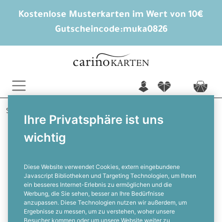
Kostenlose Musterkarten im Wert von 10€
Gutscheincode:
muka0826
n
f
c
Startseite
Fotoprodukte
Memospiel
Malou
Ihre Privatsphäre ist uns
wichtig
Memospiel mit Waldtieren im
Watercolor Stil zum selbst gestalten
Diese Website verwendet Cookies, extern eingebundene
Javascript Bibliotheken und Targeting Technologien, um Ihnen
ein besseres Internet-Erlebnis zu ermöglichen und die
F
Werbung, die Sie sehen, besser an Ihre Bedürfnisse
anzupassen. Diese Technologien nutzen wir außerdem, um
Ergebnisse zu messen, um zu verstehen, woher unsere
Besucher kommen oder um unsere Website weiter zu