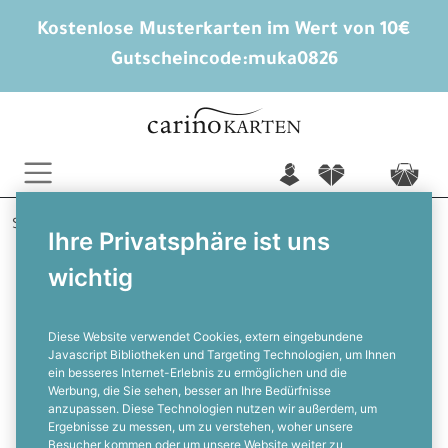
Kostenlose Musterkarten im Wert von 10€
Gutscheincode:
muka0826
n
f
c
Startseite
Hochzeitskarten gestalten
Ihre Privatsphäre ist uns
Menükarten Hochzeit
Marianna und Lorenz
wichtig
Menuekarte zur Landhochzeit mit
Aquarellblumen und Kraftpapieroptik
Diese Website verwendet Cookies, extern eingebundene
Javascript Bibliotheken und Targeting Technologien, um Ihnen
ein besseres Internet-Erlebnis zu ermöglichen und die
F
Werbung, die Sie sehen, besser an Ihre Bedürfnisse
anzupassen. Diese Technologien nutzen wir außerdem, um
Ergebnisse zu messen, um zu verstehen, woher unsere
Besucher kommen oder um unsere Website weiter zu