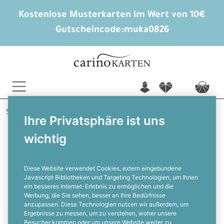
Kostenlose Musterkarten im Wert von 10€
Gutscheincode:
muka0826
n
f
c
Startseite
Baby
Geburtskarten
Marla
Ihre Privatsphäre ist uns
wichtig
Besondere Danksagung zur Geburt
mit Anhänger und Blumen
Diese Website verwendet Cookies, extern eingebundene
Javascript Bibliotheken und Targeting Technologien, um Ihnen
ein besseres Internet-Erlebnis zu ermöglichen und die
F
Werbung, die Sie sehen, besser an Ihre Bedürfnisse
anzupassen. Diese Technologien nutzen wir außerdem, um
Ergebnisse zu messen, um zu verstehen, woher unsere
Besucher kommen oder um unsere Website weiter zu